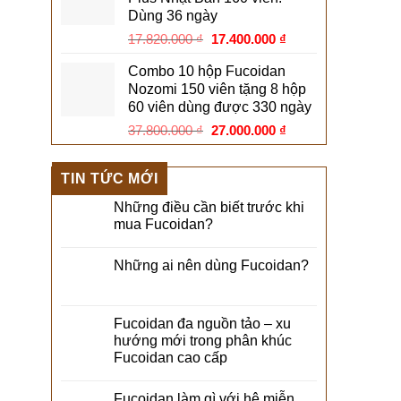
26.730.000 ₫.
là:
Dùng 36 ngày
26.100.000 ₫.
Giá
Giá
17.820.000
₫
17.400.000
₫
gốc
hiện
Combo 10 hộp Fucoidan
là:
tại
Nozomi 150 viên tặng 8 hộp
17.820.000 ₫.
là:
60 viên dùng được 330 ngày
17.400.000 ₫.
Giá
Giá
37.800.000
₫
27.000.000
₫
gốc
hiện
là:
tại
TIN TỨC MỚI
37.800.000 ₫.
là:
27.000.000 ₫.
Những điều cần biết trước khi
mua Fucoidan?
Những ai nên dùng Fucoidan?
Fucoidan đa nguồn tảo – xu
hướng mới trong phân khúc
Fucoidan cao cấp
Fucoidan làm gì với hệ miễn