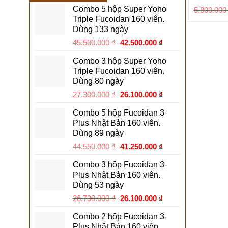
Combo 5 hộp Super Yoho
5.800.00
Triple Fucoidan 160 viên.
Dùng 133 ngày
Giá
Giá
45.500.000
₫
42.500.000
₫
gốc
hiện
Combo 3 hộp Super Yoho
là:
tại
Triple Fucoidan 160 viên.
45.500.000 ₫.
là:
Dùng 80 ngày
42.500.000 ₫.
Giá
Giá
27.300.000
₫
26.100.000
₫
gốc
hiện
Combo 5 hộp Fucoidan 3-
là:
tại
Plus Nhật Bản 160 viên.
27.300.000 ₫.
là:
Dùng 89 ngày
26.100.000 ₫.
Giá
Giá
44.550.000
₫
41.250.000
₫
gốc
hiện
Combo 3 hộp Fucoidan 3-
là:
tại
Plus Nhật Bản 160 viên.
44.550.000 ₫.
là:
Dùng 53 ngày
41.250.000 ₫.
Giá
Giá
26.730.000
₫
26.100.000
₫
gốc
hiện
Combo 2 hộp Fucoidan 3-
là:
tại
Plus Nhật Bản 160 viên.