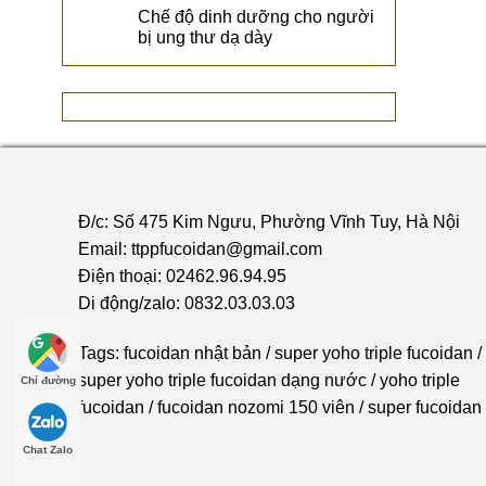
Chế độ dinh dưỡng cho người
bị ung thư dạ dày
Đ/c: Số 475 Kim Ngưu, Phường Vĩnh Tuy, Hà Nội
Email: ttppfucoidan@gmail.com
Điện thoại: 02462.96.94.95
Di động/zalo: 0832.03.03.03
Tags:
fucoidan nhật bản
/
super yoho triple fucoidan
/
super yoho triple fucoidan dạng nước
/
yoho triple
Chỉ đường
fucoidan
/
fucoidan nozomi 150 viên
/
super fucoidan
Chat Zalo