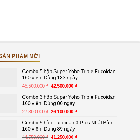
SẢN PHẨM MỚI
Combo 5 hộp Super Yoho Triple Fucoidan
160 viên. Dùng 133 ngày
Giá
Giá
45.500.000
₫
42.500.000
₫
gốc
hiện
Combo 3 hộp Super Yoho Triple Fucoidan
là:
tại
160 viên. Dùng 80 ngày
45.500.000 ₫.
là:
Giá
Giá
27.300.000
₫
26.100.000
₫
42.500.000 ₫.
gốc
hiện
Combo 5 hộp Fucoidan 3-Plus Nhật Bản
là:
tại
160 viên. Dùng 89 ngày
27.300.000 ₫.
là:
Giá
Giá
44.550.000
₫
41.250.000
₫
26.100.000 ₫.