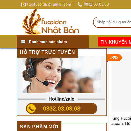
Skip
ttppfucoidan@gmail.com
0832.03.03.03
to
content
Tìm
kiếm:
Danh mục sản phẩm
TIN KHUYẾN 
Chương trình khuyến mại có 1 O 2 
HỖ TRỢ TRỰC TUYẾN
-3%
Hotline/zalo
0832.03.03.03
King Fucoi
Japan. Hộ
SẢN PHẨM MỚI