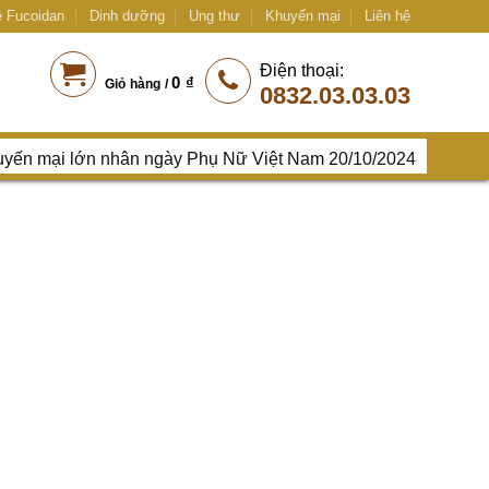
ề Fucoidan
Dinh dưỡng
Ung thư
Khuyến mại
Liên hệ
Điện thoại:
0
₫
Giỏ hàng /
0832.03.03.03
ến mại lớn nhân ngày Phụ Nữ Việt Nam 20/10/2024