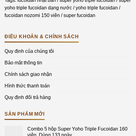
Tags:
fucoidan nhật bản
/
super yoho triple fucoidan
/
super
yoho triple fucoidan dạng nước
/
yoho triple fucoidan
/
fucoidan nozomi 150 viên
/
super fucoidan
ĐIỀU KHOẢN & CHÍNH SÁCH
Quy định của chúng tôi
Bảo mật thông tin
Chính sách giao nhận
Hình thức thanh toán
Quy định đổi trả hàng
SẢN PHẨM MỚI
Combo 5 hộp Super Yoho Triple Fucoidan 160
viên. Dùng 133 ngày