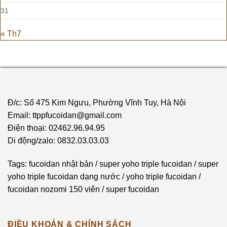
31
« Th7
Đ/c: Số 475 Kim Ngưu, Phường Vĩnh Tuy, Hà Nội
Email: ttppfucoidan@gmail.com
Điện thoại: 02462.96.94.95
Di động/zalo: 0832.03.03.03
Tags:
fucoidan nhật bản
/
super yoho triple fucoidan
/
super
yoho triple fucoidan dạng nước
/
yoho triple fucoidan
/
fucoidan nozomi 150 viên
/
super fucoidan
ĐIỀU KHOẢN & CHÍNH SÁCH