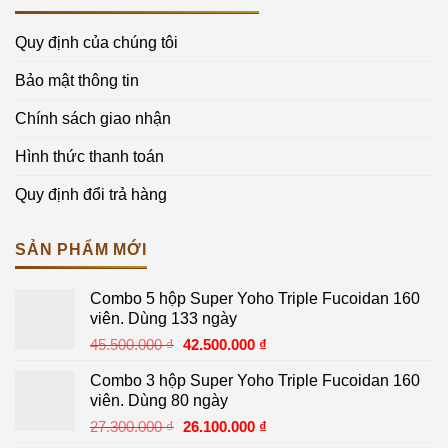
Quy định của chúng tôi
Bảo mật thông tin
Chính sách giao nhận
Hình thức thanh toán
Quy định đổi trả hàng
SẢN PHẨM MỚI
Combo 5 hộp Super Yoho Triple Fucoidan 160
viên. Dùng 133 ngày
Giá
Giá
45.500.000
₫
42.500.000
₫
gốc
hiện
Combo 3 hộp Super Yoho Triple Fucoidan 160
là:
tại
viên. Dùng 80 ngày
45.500.000 ₫.
là:
Giá
Giá
27.300.000
₫
26.100.000
₫
42.500.000 ₫.
gốc
hiện