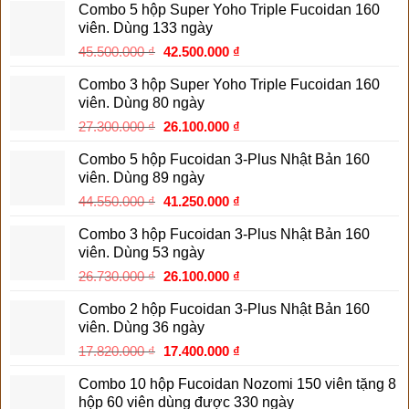
Combo 5 hộp Super Yoho Triple Fucoidan 160
viên. Dùng 133 ngày
Giá
Giá
45.500.000
₫
42.500.000
₫
gốc
hiện
Combo 3 hộp Super Yoho Triple Fucoidan 160
là:
tại
viên. Dùng 80 ngày
45.500.000 ₫.
là:
Giá
Giá
27.300.000
₫
26.100.000
₫
42.500.000 ₫.
gốc
hiện
Combo 5 hộp Fucoidan 3-Plus Nhật Bản 160
là:
tại
viên. Dùng 89 ngày
27.300.000 ₫.
là:
Giá
Giá
44.550.000
₫
41.250.000
₫
26.100.000 ₫.
gốc
hiện
Combo 3 hộp Fucoidan 3-Plus Nhật Bản 160
là:
tại
viên. Dùng 53 ngày
44.550.000 ₫.
là:
Giá
Giá
26.730.000
₫
26.100.000
₫
41.250.000 ₫.
gốc
hiện
Combo 2 hộp Fucoidan 3-Plus Nhật Bản 160
là:
tại
viên. Dùng 36 ngày
26.730.000 ₫.
là:
Giá
Giá
17.820.000
₫
17.400.000
₫
26.100.000 ₫.
gốc
hiện
Combo 10 hộp Fucoidan Nozomi 150 viên tặng 8
là:
tại
hộp 60 viên dùng được 330 ngày
17.820.000 ₫.
là: