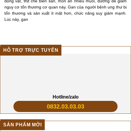
động vật, thịt chế biến sẵn, món ăn nhiều muối, đường để giảm
nguy cơ tổn thương cơ quan này. Gan của người bệnh ung thư bị
tổn thương và sản xuất ít mật hơn, chức năng suy giảm mạnh.
Lúc này, gan
HỖ TRỢ TRỰC TUYẾN
Hotline/zalo
0832.03.03.03
SẢN PHẨM MỚI