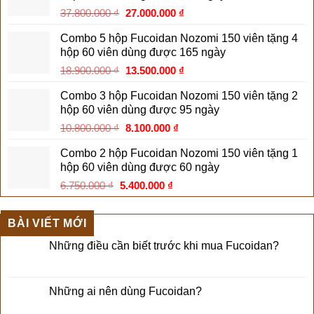
Giá
Giá
37.800.000
₫
27.000.000
₫
17.400.000 ₫.
gốc
hiện
Combo 5 hộp Fucoidan Nozomi 150 viên tặng 4
là:
tại
hộp 60 viên dùng được 165 ngày
37.800.000 ₫.
là:
Giá
Giá
18.900.000
₫
13.500.000
₫
27.000.000 ₫.
gốc
hiện
Combo 3 hộp Fucoidan Nozomi 150 viên tặng 2
là:
tại
hộp 60 viên dùng được 95 ngày
18.900.000 ₫.
là:
Giá
Giá
10.800.000
₫
8.100.000
₫
13.500.000 ₫.
gốc
hiện
Combo 2 hộp Fucoidan Nozomi 150 viên tặng 1
là:
tại
hộp 60 viên dùng được 60 ngày
10.800.000 ₫.
là:
Giá
Giá
6.750.000
₫
5.400.000
₫
8.100.000 ₫.
gốc
hiện
là:
tại
BÀI VIẾT MỚI
6.750.000 ₫.
là:
5.400.000 ₫.
Những điều cần biết trước khi mua Fucoidan?
Những ai nên dùng Fucoidan?