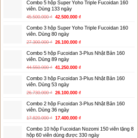
Combo 5 hộp Super Yoho Triple Fucoidan 160
viên. Dùng 133 ngày
Giá
Giá
45.500.000
₫
42.500.000
₫
gốc
hiện
Combo 3 hộp Super Yoho Triple Fucoidan 160
là:
tại
viên. Dùng 80 ngày
45.500.000 ₫.
là:
Giá
Giá
27.300.000
₫
26.100.000
₫
42.500.000 ₫.
gốc
hiện
Combo 5 hộp Fucoidan 3-Plus Nhật Bản 160
là:
tại
viên. Dùng 89 ngày
27.300.000 ₫.
là:
Giá
Giá
44.550.000
₫
41.250.000
₫
26.100.000 ₫.
gốc
hiện
Combo 3 hộp Fucoidan 3-Plus Nhật Bản 160
là:
tại
viên. Dùng 53 ngày
44.550.000 ₫.
là:
Giá
Giá
26.730.000
₫
26.100.000
₫
41.250.000 ₫.
gốc
hiện
Combo 2 hộp Fucoidan 3-Plus Nhật Bản 160
là:
tại
viên. Dùng 36 ngày
26.730.000 ₫.
là:
Giá
Giá
17.820.000
₫
17.400.000
₫
26.100.000 ₫.
gốc
hiện
Combo 10 hộp Fucoidan Nozomi 150 viên tặng 8
là:
tại
hộp 60 viên dùng được 330 ngày
17.820.000 ₫.
là: