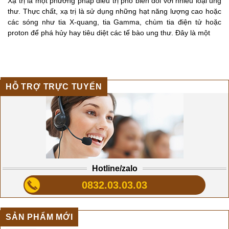
Xạ trị là một phương pháp điều trị phổ biến đối với nhiều loại ung
thư. Thực chất, xạ trị là sử dụng những hạt năng lượng cao hoặc
các sóng như tia X-quang, tia Gamma, chùm tia điện tử hoặc
proton để phá hủy hay tiêu diệt các tế bào ung thư. Đây là một
HỖ TRỢ TRỰC TUYẾN
Hotline/zalo
0832.03.03.03
SẢN PHẨM MỚI