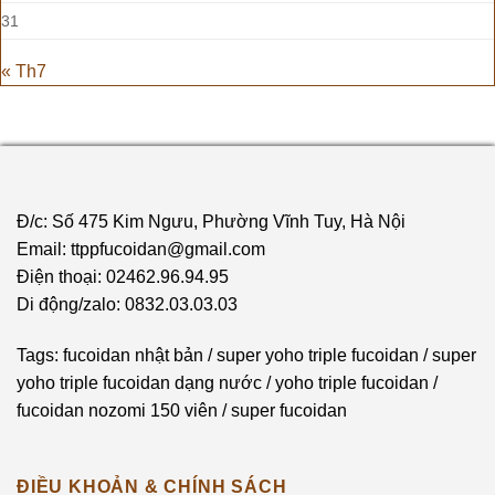
31
« Th7
Đ/c: Số 475 Kim Ngưu, Phường Vĩnh Tuy, Hà Nội
Email: ttppfucoidan@gmail.com
Điện thoại: 02462.96.94.95
Di động/zalo: 0832.03.03.03
Tags:
fucoidan nhật bản
/
super yoho triple fucoidan
/
super
yoho triple fucoidan dạng nước
/
yoho triple fucoidan
/
fucoidan nozomi 150 viên
/
super fucoidan
ĐIỀU KHOẢN & CHÍNH SÁCH