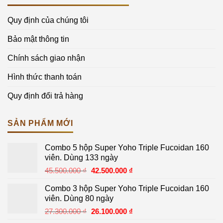
Quy định của chúng tôi
Bảo mật thông tin
Chính sách giao nhận
Hình thức thanh toán
Quy định đổi trả hàng
SẢN PHẨM MỚI
Combo 5 hộp Super Yoho Triple Fucoidan 160
viên. Dùng 133 ngày
Giá
Giá
45.500.000
₫
42.500.000
₫
gốc
hiện
Combo 3 hộp Super Yoho Triple Fucoidan 160
là:
tại
viên. Dùng 80 ngày
45.500.000 ₫.
là:
Giá
Giá
27.300.000
₫
26.100.000
₫
42.500.000 ₫.
gốc
hiện