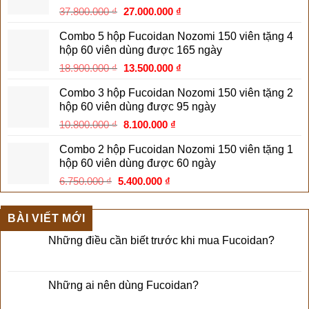
Giá
Giá
37.800.000
₫
27.000.000
₫
17.400.000 ₫.
gốc
hiện
Combo 5 hộp Fucoidan Nozomi 150 viên tặng 4
là:
tại
hộp 60 viên dùng được 165 ngày
37.800.000 ₫.
là:
Giá
Giá
18.900.000
₫
13.500.000
₫
27.000.000 ₫.
gốc
hiện
Combo 3 hộp Fucoidan Nozomi 150 viên tặng 2
là:
tại
hộp 60 viên dùng được 95 ngày
18.900.000 ₫.
là:
Giá
Giá
10.800.000
₫
8.100.000
₫
13.500.000 ₫.
gốc
hiện
Combo 2 hộp Fucoidan Nozomi 150 viên tặng 1
là:
tại
hộp 60 viên dùng được 60 ngày
10.800.000 ₫.
là:
Giá
Giá
6.750.000
₫
5.400.000
₫
8.100.000 ₫.
gốc
hiện
là:
tại
BÀI VIẾT MỚI
6.750.000 ₫.
là:
5.400.000 ₫.
Những điều cần biết trước khi mua Fucoidan?
Những ai nên dùng Fucoidan?