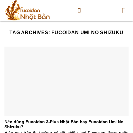
Skip
to
content
TAG ARCHIVES:
FUCOIDAN UMI NO SHIZUKU
Nên dùng Fucoidan 3-Plus Nhật Bản hay Fucoidan Umi No
Shizuku?
Hiện nay trên thị trường có rất nhiều loại Fucoidan được nhập