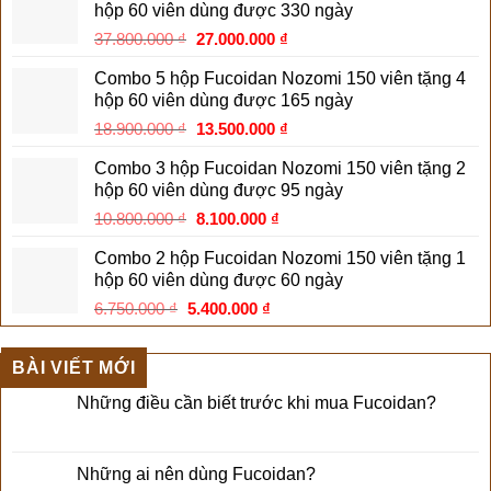
hộp 60 viên dùng được 330 ngày
17.820.000 ₫.
là:
Giá
Giá
37.800.000
₫
27.000.000
₫
17.400.000 ₫.
gốc
hiện
Combo 5 hộp Fucoidan Nozomi 150 viên tặng 4
là:
tại
hộp 60 viên dùng được 165 ngày
37.800.000 ₫.
là:
Giá
Giá
18.900.000
₫
13.500.000
₫
27.000.000 ₫.
gốc
hiện
Combo 3 hộp Fucoidan Nozomi 150 viên tặng 2
là:
tại
hộp 60 viên dùng được 95 ngày
18.900.000 ₫.
là:
Giá
Giá
10.800.000
₫
8.100.000
₫
13.500.000 ₫.
gốc
hiện
Combo 2 hộp Fucoidan Nozomi 150 viên tặng 1
là:
tại
hộp 60 viên dùng được 60 ngày
10.800.000 ₫.
là:
Giá
Giá
6.750.000
₫
5.400.000
₫
8.100.000 ₫.
gốc
hiện
là:
tại
BÀI VIẾT MỚI
6.750.000 ₫.
là:
5.400.000 ₫.
Những điều cần biết trước khi mua Fucoidan?
Những ai nên dùng Fucoidan?