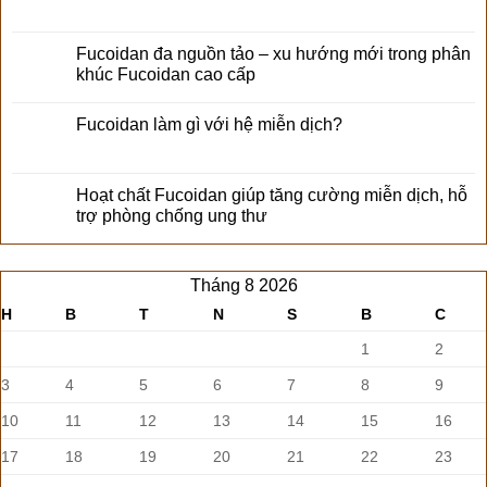
Fucoidan đa nguồn tảo – xu hướng mới trong phân
khúc Fucoidan cao cấp
Fucoidan làm gì với hệ miễn dịch?
Hoạt chất Fucoidan giúp tăng cường miễn dịch, hỗ
trợ phòng chống ung thư
Tháng 8 2026
H
B
T
N
S
B
C
1
2
3
4
5
6
7
8
9
10
11
12
13
14
15
16
17
18
19
20
21
22
23