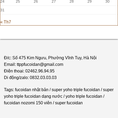
24
25
26
27
28
29
30
31
« Th7
Đ/c: Số 475 Kim Ngưu, Phường Vĩnh Tuy, Hà Nội
Email: ttppfucoidan@gmail.com
Điện thoại: 02462.96.94.95
Di động/zalo: 0832.03.03.03
Tags:
fucoidan nhật bản
/
super yoho triple fucoidan
/
super
yoho triple fucoidan dạng nước
/
yoho triple fucoidan
/
fucoidan nozomi 150 viên
/
super fucoidan