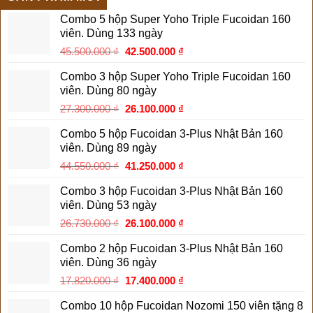
Combo 5 hộp Super Yoho Triple Fucoidan 160
viên. Dùng 133 ngày
Giá
Giá
45.500.000
₫
42.500.000
₫
gốc
hiện
Combo 3 hộp Super Yoho Triple Fucoidan 160
là:
tại
viên. Dùng 80 ngày
45.500.000 ₫.
là:
Giá
Giá
27.300.000
₫
26.100.000
₫
42.500.000 ₫.
gốc
hiện
Combo 5 hộp Fucoidan 3-Plus Nhật Bản 160
là:
tại
viên. Dùng 89 ngày
27.300.000 ₫.
là:
Giá
Giá
44.550.000
₫
41.250.000
₫
26.100.000 ₫.
gốc
hiện
Combo 3 hộp Fucoidan 3-Plus Nhật Bản 160
là:
tại
viên. Dùng 53 ngày
44.550.000 ₫.
là:
Giá
Giá
26.730.000
₫
26.100.000
₫
41.250.000 ₫.
gốc
hiện
Combo 2 hộp Fucoidan 3-Plus Nhật Bản 160
là:
tại
viên. Dùng 36 ngày
26.730.000 ₫.
là:
Giá
Giá
17.820.000
₫
17.400.000
₫
26.100.000 ₫.
gốc
hiện
Combo 10 hộp Fucoidan Nozomi 150 viên tặng 8
là:
tại