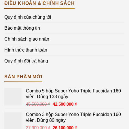
ĐIỀU KHOẢN & CHÍNH SÁCH
Quy định của chúng tôi
Bảo mật thông tin
Chính sách giao nhận
Hình thức thanh toán
Quy định đổi trả hàng
SẢN PHẨM MỚI
Combo 5 hộp Super Yoho Triple Fucoidan 160
viên. Dùng 133 ngày
Giá
Giá
45.500.000
₫
42.500.000
₫
gốc
hiện
Combo 3 hộp Super Yoho Triple Fucoidan 160
là:
tại
viên. Dùng 80 ngày
45.500.000 ₫.
là:
Giá
Giá
27.300.000
₫
26.100.000
₫
42.500.000 ₫.