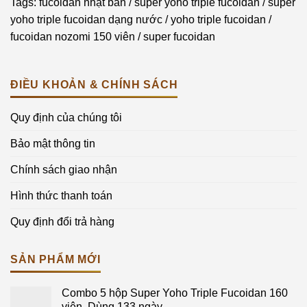
Tags:
fucoidan nhật bản
/
super yoho triple fucoidan
/
super
yoho triple fucoidan dạng nước
/
yoho triple fucoidan
/
fucoidan nozomi 150 viên
/
super fucoidan
ĐIỀU KHOẢN & CHÍNH SÁCH
Quy định của chúng tôi
Bảo mật thông tin
Chính sách giao nhận
Hình thức thanh toán
Quy định đổi trả hàng
SẢN PHẨM MỚI
Combo 5 hộp Super Yoho Triple Fucoidan 160
viên. Dùng 133 ngày