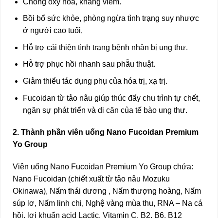
Chống oxy hóa, kháng viêm.
Bồi bổ sức khỏe, phòng ngừa tình trạng suy nhược
ở người cao tuổi,
Hỗ trợ cải thiện tình trạng bệnh nhân bị ung thư.
Hỗ trợ phục hồi nhanh sau phẫu thuật.
Giảm thiểu tác dụng phụ của hóa trị, xạ trị.
Fucoidan từ tảo nâu giúp thúc đẩy chu trình tự chết,
ngăn sự phát triển và di căn của tế bào ung thư.
2. Thành phần viên uống Nano Fucoidan Premium
Yo Group
Viên uống Nano Fucoidan Premium Yo Group chứa:
Nano Fucoidan (chiết xuất từ tảo nâu Mozuku
Okinawa), Nấm thái dương , Nấm thượng hoàng, Nấm
súp lơ, Nấm linh chi, Nghệ vàng mùa thu, RNA – Na cá
hồi, lợi khuẩn acid Lactic, Vitamin C, B2, B6, B12