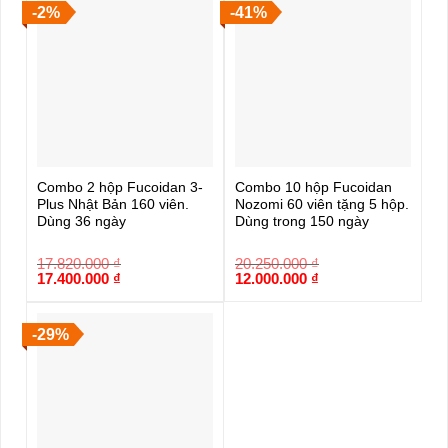
-2%
-41%
Combo 2 hộp Fucoidan 3-
Combo 10 hộp Fucoidan
Plus Nhật Bản 160 viên.
Nozomi 60 viên tặng 5 hộp.
Dùng 36 ngày
Dùng trong 150 ngày
17.820.000
₫
20.250.000
₫
Giá
Giá
Giá
Giá
17.400.000
₫
12.000.000
₫
gốc
hiện
gốc
hiện
là:
tại
là:
tại
17.820.000 ₫.
là:
20.250.000 ₫.
là:
17.400.000 ₫.
12.000.000 ₫.
-29%