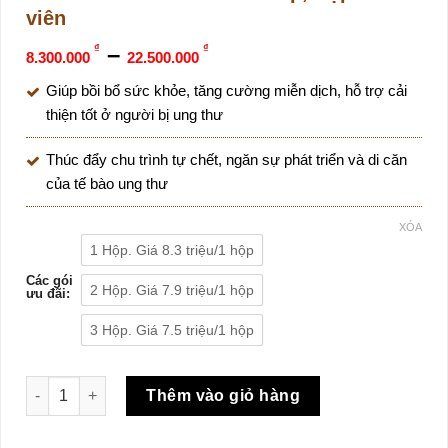
viên
–
₫
₫
8.300.000
22.500.000
Giúp bồi bổ sức khỏe, tăng cường miễn dịch, hỗ trợ cải
thiện tốt ở người bị ung thư
Thúc đẩy chu trình tự chết, ngăn sự phát triển và di căn
của tế bào ung thư
XÓA
1 Hộp. Giá 8.3 triệu/1 hộp
Các gói
2 Hộp. Giá 7.9 triệu/1 hộp
ưu đãi:
3 Hộp. Giá 7.5 triệu/1 hộp
Viên uống hỗ trợ điều trị ung thư Nano Fucoidan Premium Yo
Thêm vào giỏ hàng