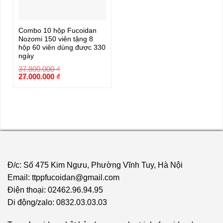
Combo 10 hộp Fucoidan
Nozomi 150 viên tặng 8
hộp 60 viên dùng được 330
ngày
37.800.000
₫
Giá
Giá
27.000.000
₫
gốc
hiện
là:
tại
37.800.000 ₫.
là:
27.000.000 ₫.
Đ/c: Số 475 Kim Ngưu, Phường Vĩnh Tuy, Hà Nội
Email: ttppfucoidan@gmail.com
Điện thoại: 02462.96.94.95
Di động/zalo: 0832.03.03.03