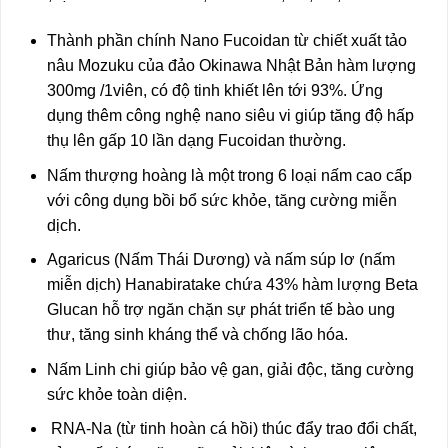
Thành phần chính Nano Fucoidan từ chiết xuất tảo
nâu Mozuku của đảo Okinawa Nhật Bản hàm lượng
300mg /1viên, có độ tinh khiết lên tới 93%. Ứng
dụng thêm công nghệ nano siêu vi giúp tăng độ hấp
thụ lên gấp 10 lần dạng Fucoidan thường.
Nấm thượng hoàng là một trong 6 loại nấm cao cấp
với công dụng bồi bổ sức khỏe, tăng cường miễn
dịch.
Agaricus (Nấm Thái Dương) và nấm súp lơ (nấm
miễn dịch) Hanabiratake chứa 43% hàm lượng Beta
Glucan hỗ trợ ngăn chặn sự phát triển tế bào ung
thư, tăng sinh kháng thể và chống lão hóa.
Nấm Linh chi giúp bảo vệ gan, giải độc, tăng cường
sức khỏe toàn diện.
RNA-Na (từ tinh hoàn cá hồi) thúc đẩy trao đổi chất,