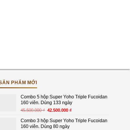
SẢN PHẨM MỚI
Combo 5 hộp Super Yoho Triple Fucoidan
160 viên. Dùng 133 ngày
Giá
Giá
45.500.000
₫
42.500.000
₫
gốc
hiện
Combo 3 hộp Super Yoho Triple Fucoidan
là:
tại
160 viên. Dùng 80 ngày
45.500.000 ₫.
là: