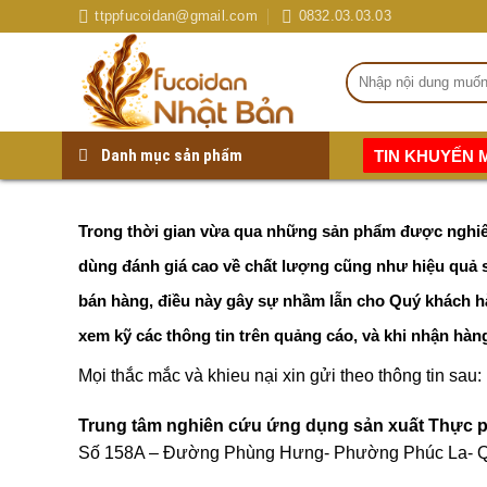
Skip
ttppfucoidan@gmail.com
0832.03.03.03
to
content
Tìm
kiếm:
Danh mục sản phẩm
TIN KHUYẾN 
Chương trình khuyến mại có 1 O 2 nhân ng
Trong thời gian vừa qua những sản phẩm được nghiê
dùng đánh giá cao về chất lượng cũng như hiệu quả sử
bán hàng, điều này gây sự nhầm lẫn cho Quý khách hà
xem kỹ các thông tin trên quảng cáo, và khi nhận hàn
Mọi thắc mắc và khieu nại xin gửi theo thông tin sau:
Trung tâm nghiên cứu ứng dụng sản xuất Thực 
Số 158A – Đường Phùng Hưng- Phường Phúc La- Q