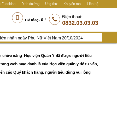
ề Fucoidan
Dinh dưỡng
Ung thư
Khuyến mại
Liên hệ
Điện thoại:
0
₫
Giỏ hàng /
0832.03.03.03
lớn nhân ngày Phụ Nữ Việt Nam 20/10/2024
ẩm chức năng Học viện Quân Y đã được người tiêu
trang web mạo danh là của Học viện quân y để tư vấn,
yến cáo Quý khách hàng, người tiêu dùng vui lòng